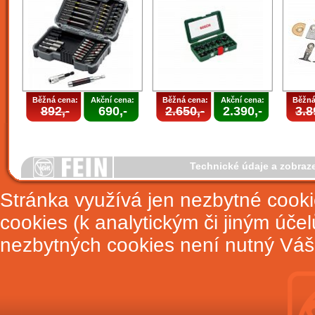
Běžná cena:
Akční cena:
Běžná cena:
Akční cena:
Běžná
892,-
690,-
2.650,-
2.390,-
3.8
Technické údaje a zobraz
Stránka využívá jen nezbytné cook
cookies (k analytickým či jiným úče
nezbytných cookies není nutný Váš