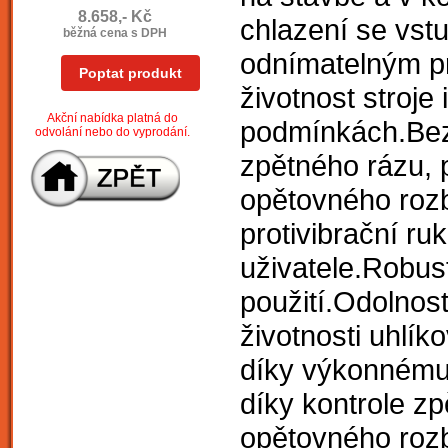
8.658,- Kč
chlazení se vstu
běžná cena s DPH
odnímatelným pr
Poptat produkt
životnost stroje
Akční nabídka platná do
podmínkách.Bezp
odvolání nebo do vyprodání.
zpětného rázu, 
opětovného rozb
protivibrační ru
uživatele.Robus
použití.Odolnost
životnosti uhlík
díky výkonnému
díky kontrole z
opětovného roz