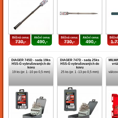
Běžná cena:
Akční cena:
Běžná cena:
Akční cena:
Běžná
730,-
490,-
730,-
490,-
1.7
DIAGER 745D - sada 19ks
DIAGER 747D - sada 25ks
MILWA
HSS-G vybrušovaných do
HSS-G vybrušovaných do
vrt
kovu
kovu
19 ks (pr. 1 -10 po 0,5 mm)
25 ks (pr. 1 -13 po 0,5 mm)
válcov