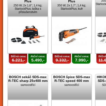
350
Plus
Plus
Starlock
250 W; 2x 1,6°; 1,4 kg;
350 W; 2x 1,7°; 1,4 kg;
StarlockPlus; taška s
StarlockPlus; kufr
příslušenstvím
Běžná cena:
Akční cena:
Běžná cena:
Akční cena:
Běžná
6.221,-
5.490,-
9.332,-
7.990,-
11.6
BOSCH sekáč SDS-max
BOSCH špice SDS-max
HIKOK
R-TEC sharp 25x400 mm
R-TEC speed 400 mm
SDS-
samoostřící
samoostřící
SD