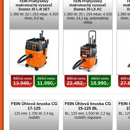
FEIN Průmyslový
FEIN Průmyslový
F
mokro/suchý vysavač
mokro/suchý vysavač
mok
Dustex 35 L-N SET
Dustex 35 LX AC
D
1.380 W; 32 l; 253 mbar; 4.320
1.380 W; 35 l; 254 mbar; 4.320
1.380 W
l/min; 9,0 kg
l/min; 14,1 kg; automatický
l/min;
oklep
Běžná cena:
Akční cena:
Běžná cena:
Akční cena:
Běžná
13.949,-
11.990,-
22.452,-
18.990,-
27.6
FEIN Úhlová bruska CG
FEIN Úhlová bruska CG
FEIN 
17-125
15-125 BL
1
125 mm; 1.700 W; 2,4 kg;
BL; 125 mm; 1.500 W; 2,2 kg;
BL; 125
rozběh
rozběh; regulace
r