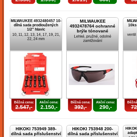
MILWAUKEE 4932480457 10-
MILWAUKEE
MILW
dílná sada prodloužených
10ks
4932478764 ochranné
1/2" hlavic
brýle tónované
10, 11, 12, 13, 14, 17, 19, 21,
venti
Lehké, pružné, odolné
22, 24 mm
zamlžování
Běžná cena:
Akční cena:
Běžná cena:
Akční cena:
Běžná
2.547,-
2.150,-
392,-
290,-
72
HIKOKI 753949 389-
HIKOKI 753948 200-
HIKOK
adapt
dílná sada příslušenství
dílná sada příslušenství