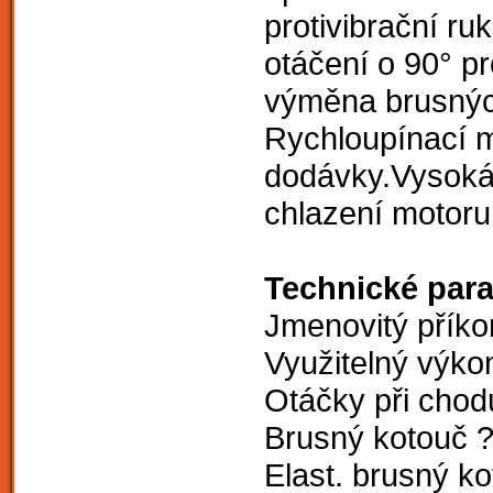
protivibrační r
otáčení o 90° pr
výměna brusnýc
Rychloupínací m
dodávky.Vysoká 
chlazení motoru
Technické par
Jmenovitý příko
Využitelný výko
Otáčky při chod
Brusný kotouč 
Elast. brusný k