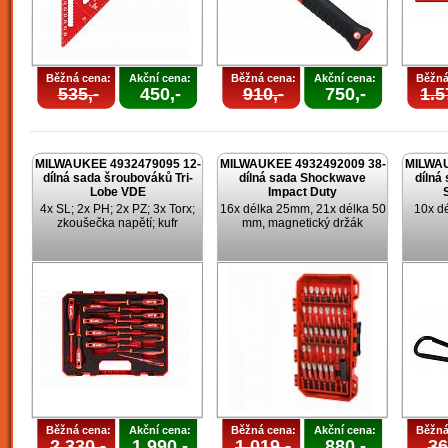
Běžná cena:
Akční cena:
Běžná cena:
Akční cena:
Běžná
535,-
450,-
910,-
750,-
1.5
MILWAUKEE 4932479095 12-
MILWAUKEE 4932492009 38-
MILWAU
dílná sada šroubováků Tri-
dílná sada Shockwave
dílná
Lobe VDE
Impact Duty
4x SL; 2x PH; 2x PZ; 3x Torx;
16x délka 25mm, 21x délka 50
10x d
zkoušečka napětí; kufr
mm, magnetický držák
Běžná cena:
Akční cena:
Běžná cena:
Akční cena:
Běžná
2.330,-
1.990,-
1.019,-
880,-
36