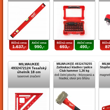
Běžná cena:
Akční cena:
Běžná cena:
Akční cena:
Běžná
1.637,-
990,-
693,-
490,-
87
MILWAUKEE
MILWAUKEE 4932478255
MILW
Zatloukací kladivo / palice
Stupňo
4932472124 Tesařský
Club hammer 1,36 kg
úhelník 18 cm
dvě čelní plochy - frézovaná a
magneti
laserové značení
hladká; otvor pro šňůru