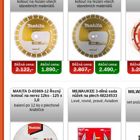
kotouč na řezání všech
kotouč na řezání všech
stavebních materiálů
stavebních materiálů
Běžná cena:
Akční cena:
Běžná cena:
Akční cena:
Běžná
2.122,-
1.890,-
2.807,-
2.490,-
1.2
MAKITA D-65969-12 Řezný
MILWAUKEE 3-dílná sada
MILW
kotouč na nerez 12ks - 125 x
nůžek na plech 48224533
1,0
Levé, rovné, pravé; Aviation
set poj
balení po 12 ks v plechové
krabičce