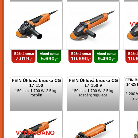
V
Běžná cena:
Akční cena:
Běžná cena:
Akční cena:
Běžná
7.019,-
5.690,-
10.690,-
9.490,-
10.6
FEIN Úhlová bruska CG
FEIN Úhlová bruska CG
FEIN B
14-25 
17-150
17-150 V
150 mm; 1.700 W; 2,5 kg;
150 mm; 1.700 W; 2,5 kg;
1.200 
rozběh
rozběh; regulace
2,5
VYPRODÁNO