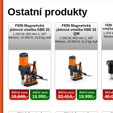
Ostatní produkty
FEIN Magnetická
FEIN Magnetická
FEIN 
vrtač
jádrová vrtačka KBE 32
jádrová vrtačka KBE 32
1.200 W
QW
1.200 W; 450 min-1; 3/4"
Weldon
Weldon; 10 000 N; 10,8 kg; kufr
1.200 W; 450 min-1; 3/4"
Weldon; 10 000 N; 11,0 kg; kufr
Běžná cena:
Akční cena:
Běžná cena:
Akční cena:
Běžná
19.849,-
16.990,-
22.414,-
19.990,-
40.0