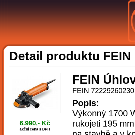
A
Detail produktu FEI
FEIN Úhlov
FEIN 72229260230
Popis:
Výkonný 1700 W
rukojeti 195 mm 
6.990,- Kč
akční cena s DPH
na stavbě a v 