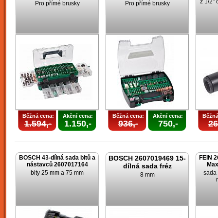
z 1/2" 
Pro přímé brusky
Pro přímé brusky
Běžná cena:
Akční cena:
Běžná cena:
Akční cena:
Běžná
1.594,-
1.150,-
936,-
750,-
26
BOSCH 43-dílná sada bitů a
BOSCH 2607019469 15-
FEIN 2
nástavců 2607017164
Max
dílná sada fréz
bity 25 mm a 75 mm
sada 
8 mm