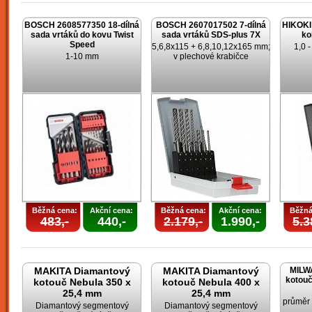
BOSCH 2608577350 18-dílná
BOSCH 2607017502 7-dílná
HIKOKI 
sada vrtáků do kovu Twist
sada vrtáků SDS-plus 7X
ko
Speed
5,6,8x115 + 6,8,10,12x165 mm;
1,0 
1-10 mm
v plechové krabičce
Běžná cena:
Akční cena:
Běžná cena:
Akční cena:
Běžná
483,-
440,-
2.179,-
1.990,-
5.3
MAKITA Diamantový
MAKITA Diamantový
MILW
kotouč
kotouč Nebula 350 x
kotouč Nebula 400 x
25,4 mm
25,4 mm
průměr
Diamantový segmentový
Diamantový segmentový