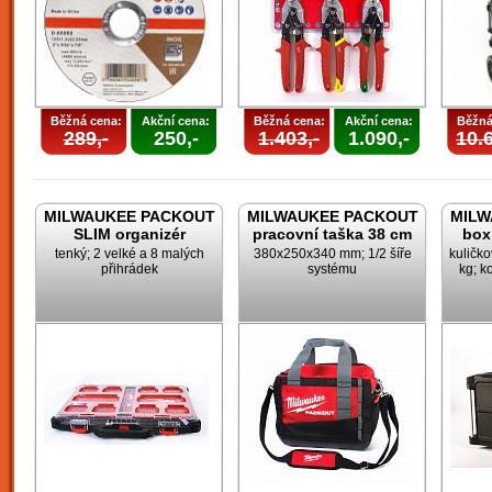
Běžná cena:
Akční cena:
Běžná cena:
Akční cena:
Běžná
289,-
250,-
1.403,-
1.090,-
10.6
MILWAUKEE PACKOUT
MILWAUKEE PACKOUT
MILW
SLIM organizér
pracovní taška 38 cm
box
tenký; 2 velké a 8 malých
380x250x340 mm; 1/2 šíře
kuličk
přihrádek
systému
kg; k