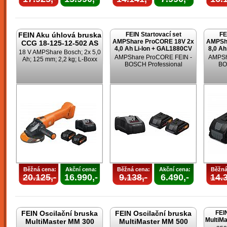
FEIN Aku úhlová bruska
FEIN Startovací set
FE
AMPShare ProCORE 18V 2x
AMPSh
CCG 18-125-12-502 AS
4,0 Ah Li-Ion + GAL1880CV
8,0 Ah
18 V AMPShare Bosch; 2x 5,0
AMPShare ProCORE FEIN -
AMPSh
Ah; 125 mm; 2,2 kg; L-Boxx
BOSCH Professional
BO
Běžná cena:
Akční cena:
Běžná cena:
Akční cena:
Běžná
20.125,-
16.990,-
9.138,-
6.490,-
14.3
FEIN Oscilační bruska
FEIN Oscilační bruska
FEI
MultiMa
MultiMaster MM 300
MultiMaster MM 500