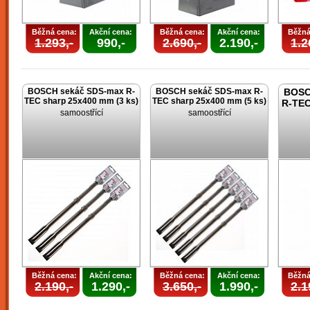
Běžná cena:
Akční cena:
Běžná cena:
Akční cena:
Běžná
1.293,-
990,-
2.690,-
2.190,-
1.2
BOSCH sekáč SDS-max R-
BOSCH sekáč SDS-max R-
BOSC
TEC sharp 25x400 mm (3 ks)
TEC sharp 25x400 mm (5 ks)
R-TEC
samoostřící
samoostřící
Běžná cena:
Akční cena:
Běžná cena:
Akční cena:
Běžná
2.190,-
1.290,-
3.650,-
1.990,-
2.1