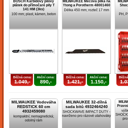
BOSCH Karbidový pilový
MILWAUKEE Mečová pilka na
MILWA
plátek do přímočaré pily T
Ytong a Porotherm 48001460
Shoc
141 HM (3ks)
Délka 450 mm; rozteč 17 mm
100 mm; plast, kámen, beton
PH, P
Běžná cena:
Akční cena:
Běžná cena:
Akční cena:
Běžná
1.049,-
890,-
1.421,-
1.150,-
1.0
MILWAUKEE Vodováha
MILWAUKEE 32-dílná
MILW
Pravoú
REDSTICK 60 cm
sada bitů 4932464240
výšk
4932459080
SHOCKWAVE IMPACT DUTY -
SHOCKW
navrženo pro rázové utahováky
kompaktní; nemagnetická;
pro
odolný rám