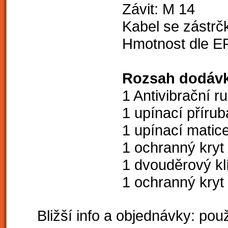
Závit: M 14
Kabel se zástrč
Hmotnost dle E
Rozsah dodávk
1 Antivibrační r
1 upínací přírub
1 upínací matic
1 ochranný kryt
1 dvouděrový kl
1 ochranný kryt
Bližší info a objednávky: použ