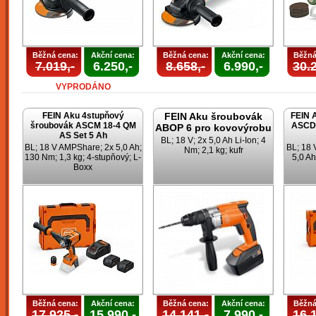
Běžná cena:
Akční cena:
Běžná cena:
Akční cena:
Běžná
7.019,-
6.250,-
8.658,-
6.990,-
30.2
VYPRODÁNO
FEIN Aku 4stupňový
FEIN Aku šroubovák
FEIN 
šroubovák ASCM 18-4 QM
ASCD 
ABOP 6 pro kovovýrobu
AS Set 5 Ah
BL; 18 V; 2x 5,0 Ah Li-Ion; 4
BL; 18 V AMPShare; 2x 5,0 Ah;
BL; 18
Nm; 2,1 kg; kufr
130 Nm; 1,3 kg; 4-stupňový; L-
5,0 Ah
Boxx
Běžná cena:
Akční cena:
Běžná cena:
Akční cena:
Běžná
17.925,-
15.990,-
14.141,-
7.990,-
16.1